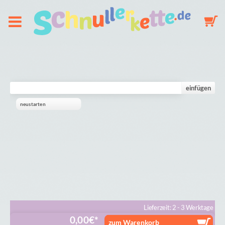
Über uns
Schnullerkette
einfügen
neustarten
Schlüsselanhänger
Mobile
Galerie
Warenkorb
Lieferzeit: 2 - 3 Werktage
0,00
€
zum Warenkorb