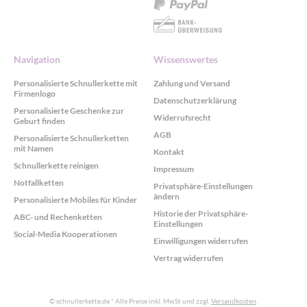
Navigation
Wissenswertes
Personalisierte Schnullerkette mit
Zahlung und Versand
Firmenlogo
Datenschutzerklärung
Personalisierte Geschenke zur
Widerrufsrecht
Geburt finden
AGB
Personalisierte Schnullerketten
mit Namen
Kontakt
Schnullerkette reinigen
Impressum
Notfallketten
Privatsphäre-Einstellungen
ändern
Personalisierte Mobiles für Kinder
Historie der Privatsphäre-
ABC- und Rechenketten
Einstellungen
Social-Media Kooperationen
Einwilligungen widerrufen
Vertrag widerrufen
© schnullerkette.de
* Alle Preise inkl. MwSt und zzgl.
Versandkosten
.