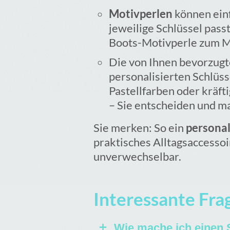
Motivperlen
können einf
jeweilige Schlüssel pas
Boots-Motivperle zum M
Die von Ihnen bevorzug
personalisierten Schlüs
Pastellfarben oder kräft
– Sie entscheiden und m
Sie merken: So ein
personal
praktisches Alltagsaccessoi
unverwechselbar.
Interessante Fr
Wie mache ich einen 