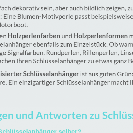
ach dekorativ sein, aber auch bildlich zeigen, 
st: Eine Blumen-Motivperle passt beispielsweis
otorboot.
ten
Holzperlenfarben
und
Holzperlenformen
m
selanhänger ebenfalls zum Einzelstück. Ob warm
ige Signalfarben, Rundperlen, Rillenperlen, Li
achen Ihren Schlüsselanhänger zu etwas ganz 
isierter Schlüsselanhänger
ist aus guten Gründ
re. Ein einzigartiger Schlüsselanhänger macht 
agen und Antworten zu Schlü
Schlüsselanhänger selber?