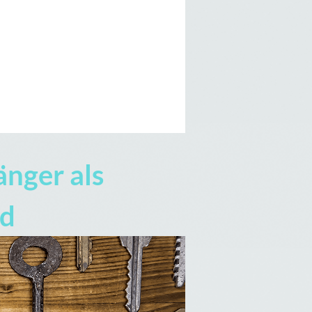
änger als
nd