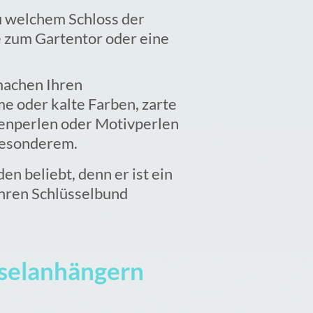
zu welchem Schloss der
e zum Gartentor oder eine
achen Ihren
e oder kalte Farben, zarte
nsenperlen oder Motivperlen
Besonderem.
en beliebt, denn er ist ein
Ihren Schlüsselbund
sselanhängern