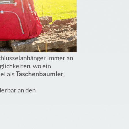
Schlüsselanhänger immer an
glichkeiten, wo ein
el als
Taschenbaumler
,
derbar an den