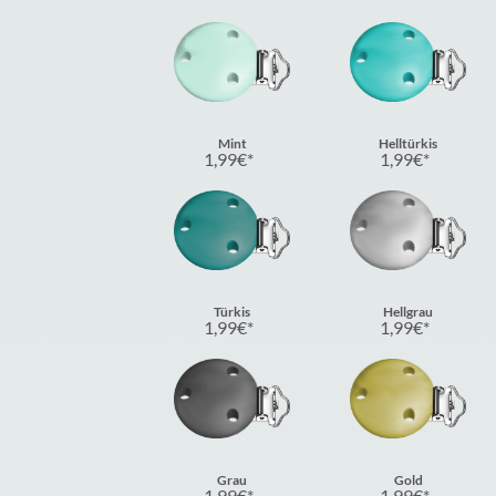
Mint
Helltürkis
1,99
€
1,99
€
Türkis
Hellgrau
1,99
€
1,99
€
Grau
Gold
1,99
€
1,99
€