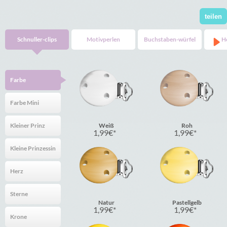
teilen
Schnuller-clips
Motivperlen
Buchstaben-würfel
H
Farbe
Farbe Mini
Kleiner Prinz
Weiß
Roh
1,99
€
1,99
€
Kleine Prinzessin
Herz
Sterne
Natur
Pastellgelb
1,99
€
1,99
€
Krone