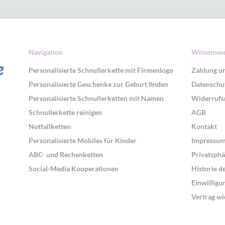
Navigation
Wissenswe
Personalisierte Schnullerkette mit Firmenlogo
Zahlung u
Personalisierte Geschenke zur Geburt finden
Datenschu
Personalisierte Schnullerketten mit Namen
Widerrufs
Schnullerkette reinigen
AGB
Notfallketten
Kontakt
Personalisierte Mobiles für Kinder
Impressu
ABC- und Rechenketten
Privatsphä
Social-Media Kooperationen
Historie d
Einwilligu
Vertrag wi