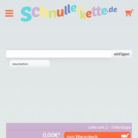
Über uns
Schnullerkette
einfügen
neustarten
Schlüsselanhänger
Mobile
Galerie
Warenkorb
Lieferzeit: 2 - 3 Werktage
0,00
€
zum Warenkorb