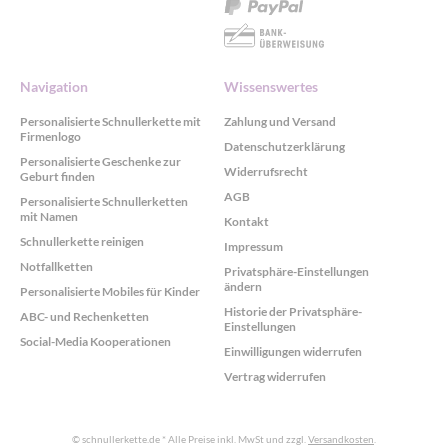
Navigation
Wissenswertes
Personalisierte Schnullerkette mit
Zahlung und Versand
Firmenlogo
Datenschutzerklärung
Personalisierte Geschenke zur
Widerrufsrecht
Geburt finden
AGB
Personalisierte Schnullerketten
mit Namen
Kontakt
Schnullerkette reinigen
Impressum
Notfallketten
Privatsphäre-Einstellungen
ändern
Personalisierte Mobiles für Kinder
Historie der Privatsphäre-
ABC- und Rechenketten
Einstellungen
Social-Media Kooperationen
Einwilligungen widerrufen
Vertrag widerrufen
© schnullerkette.de
* Alle Preise inkl. MwSt und zzgl.
Versandkosten
.