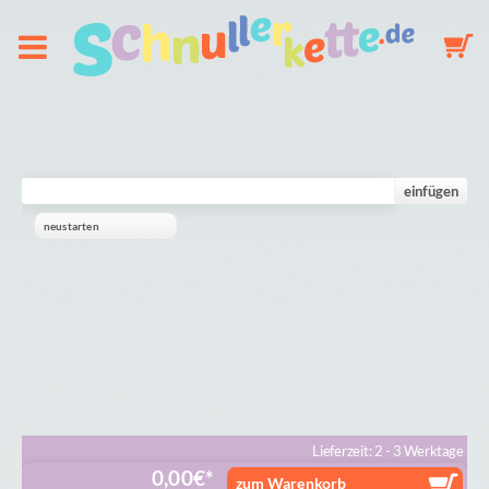
Über uns
Schnullerkette
einfügen
neustarten
Schlüsselanhänger
Mobile
Galerie
Warenkorb
Lieferzeit: 2 - 3 Werktage
0,00
€
zum Warenkorb