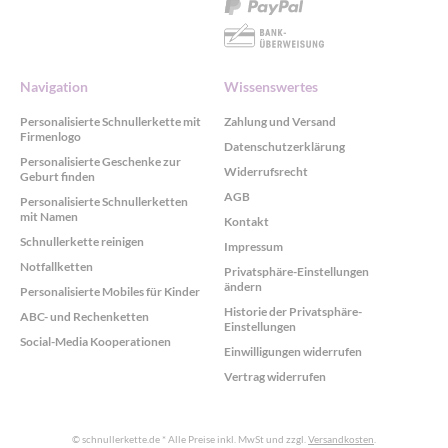
Navigation
Wissenswertes
Personalisierte Schnullerkette mit
Zahlung und Versand
Firmenlogo
Datenschutzerklärung
Personalisierte Geschenke zur
Widerrufsrecht
Geburt finden
AGB
Personalisierte Schnullerketten
mit Namen
Kontakt
Schnullerkette reinigen
Impressum
Notfallketten
Privatsphäre-Einstellungen
ändern
Personalisierte Mobiles für Kinder
Historie der Privatsphäre-
ABC- und Rechenketten
Einstellungen
Social-Media Kooperationen
Einwilligungen widerrufen
Vertrag widerrufen
© schnullerkette.de
* Alle Preise inkl. MwSt und zzgl.
Versandkosten
.