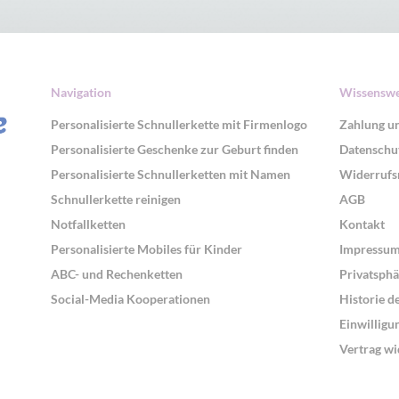
Navigation
Wissenswe
Personalisierte Schnullerkette mit Firmenlogo
Zahlung u
Personalisierte Geschenke zur Geburt finden
Datenschu
Personalisierte Schnullerketten mit Namen
Widerrufs
Schnullerkette reinigen
AGB
Notfallketten
Kontakt
Personalisierte Mobiles für Kinder
Impressu
ABC- und Rechenketten
Privatsphä
Social-Media Kooperationen
Historie d
Einwilligu
Vertrag wi