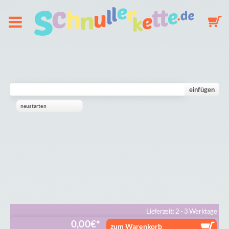
Über uns
Schnullerkette
einfügen
neustarten
Schlüsselanhänger
Mobile
Galerie
Warenkorb
Lieferzeit: 2 - 3 Werktage
0,00
€
zum Warenkorb