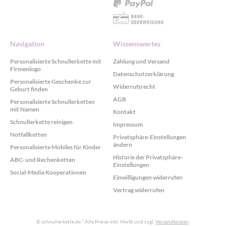
Navigation
Wissenswertes
Personalisierte Schnullerkette mit
Zahlung und Versand
Firmenlogo
Datenschutzerklärung
Personalisierte Geschenke zur
Widerrufsrecht
Geburt finden
AGB
Personalisierte Schnullerketten
mit Namen
Kontakt
Schnullerkette reinigen
Impressum
Notfallketten
Privatsphäre-Einstellungen
ändern
Personalisierte Mobiles für Kinder
Historie der Privatsphäre-
ABC- und Rechenketten
Einstellungen
Social-Media Kooperationen
Einwilligungen widerrufen
Vertrag widerrufen
© schnullerkette.de
* Alle Preise inkl. MwSt und zzgl.
Versandkosten
.