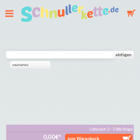
Über uns
Schnullerkette
einfügen
neustarten
Schlüsselanhänger
Mobile
Galerie
Warenkorb
Lieferzeit: 2 - 3 Werktage
0,00
€
zum Warenkorb