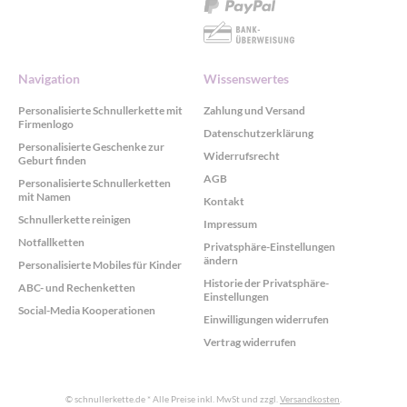
Navigation
Wissenswertes
Personalisierte Schnullerkette mit
Zahlung und Versand
Firmenlogo
Datenschutzerklärung
Personalisierte Geschenke zur
Widerrufsrecht
Geburt finden
AGB
Personalisierte Schnullerketten
mit Namen
Kontakt
Schnullerkette reinigen
Impressum
Notfallketten
Privatsphäre-Einstellungen
ändern
Personalisierte Mobiles für Kinder
Historie der Privatsphäre-
ABC- und Rechenketten
Einstellungen
Social-Media Kooperationen
Einwilligungen widerrufen
Vertrag widerrufen
© schnullerkette.de
* Alle Preise inkl. MwSt und zzgl.
Versandkosten
.