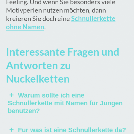
Feeling. Und wenn Sie besonders viele
Motivperlen nutzen möchten, dann
kreieren Sie doch eine
Schnullerkette
ohne Namen
.
Interessante Fragen und
Antworten zu
Nuckelketten
Warum sollte ich eine
Schnullerkette mit Namen für Jungen
benutzen?
Eine Schnullerkette mit Namen für
Für was ist eine Schnullerkette da?
Jungen bietet mehr als die