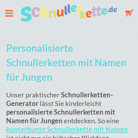
Über uns
Personalisierte
Schnullerkette
Schnullerketten mit Namen
für Jungen
Schlüsselanhänger
Unser praktischer
Schnullerketten-
Mobile
Generator
lässt Sie kinderleicht
personalisierte Schnullerketten mit
Namen für Jungen
entdecken. So eine
Galerie
kunterbunte Schnullerkette mit Namen
ist nicht nur ein hübscher Blickfang,