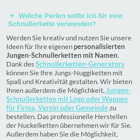
praktischen Vorteile eines
Eine Schnullerkette ist in erster
schlichten Schnullerhalters. Eine
Welche Perlen sollte ich für eine
Linie ein Schnullerhalter. Sie besteht
Schnullerkette verwenden?
bewusst hübsch gestaltete Jungs-
aus einem Clip, einer Perlenkette
Nuggikette verleiht diesem
und entweder einer Schlaufe oder
Werden Sie kreativ und nutzen Sie unsere
Für die Herstellung von
Babyaccessoire nämlich eine
einem Silikonring. Daran befestigen
Ideen für Ihre eigenen
Babyaccessoires wie
personalisierten
persönliche Note. Der Vorname an
Sie den Nuckel Ihres Babys. Den
Jungen-Schnullerketten mit Namen
Schnullerketten gibt es sowohl
.
der Nuckelkette hilft dabei, dass
Clip klemmen Sie ans Oberteil des
Dank des
Holzperlen als auch Silikonperlen.
Schnullerketten-Generators
Dritte diese leichter dem richtigen
Babys. Dadurch fällt der Nuckel
können Sie Ihre Jungs-Nuggiketten mit
Wichtig ist, dass diese dafür
Kind zuordnen können. Das ist
nicht mehr auf den Boden und kann
Spaß und Kreativität gestalten. Wir bieten
vorgesehen, also kindgerecht sind.
besonders überall dort, wo viele
so auch nicht mehr verloren gehen.
Ihnen außerdem die Möglichkeit,
So müssen die Farben sowie Lacke
Jungen-
Babys sind, nützlich – zum Beispiel
Schnullerketten mit Logo oder Wappen
von Holzperlen ungiftig sein und
in der KiTa, auf dem Spielplatz oder
für Firma, Verein oder Gemeinde
Ecken müssen abgerundet sein.
zu
auf Familienfeiern.
bestellen. Das professionelle Herstellen
Silikonperlen müssen BPA-frei sein.
der Nuckelketten übernehmen wir für Sie.
Außerdem haben Sie die Möglichkeit,