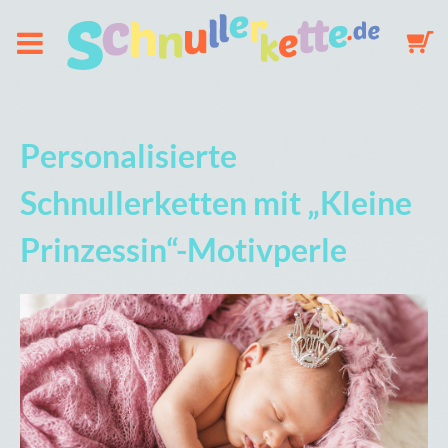
Über uns
Personalisierte
Schnullerkette
Schnullerketten mit „Kleine
Prinzessin“-Motivperle
Schlüsselanhänger
Mobile
Galerie