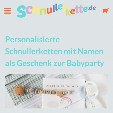
Über uns
Personalisierte
Schnullerkette
Schnullerketten mit Namen
als Geschenk zur Babyparty
Schlüsselanhänger
Mobile
Galerie