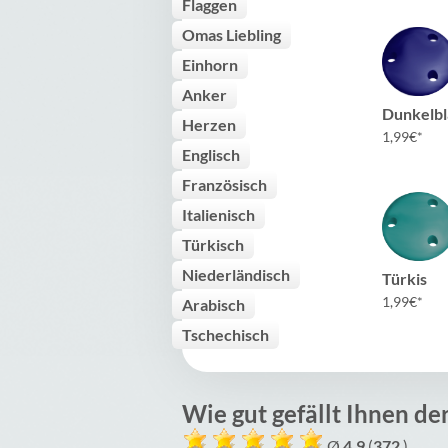
Flaggen
Omas Liebling
Einhorn
Anker
Dunkelbl
Herzen
1,99
€
Englisch
Französisch
Italienisch
Türkisch
Niederländisch
Türkis
1,99
€
Arabisch
Tschechisch
Wie gut gefällt Ihnen de
Ø
4.9
(
372
)