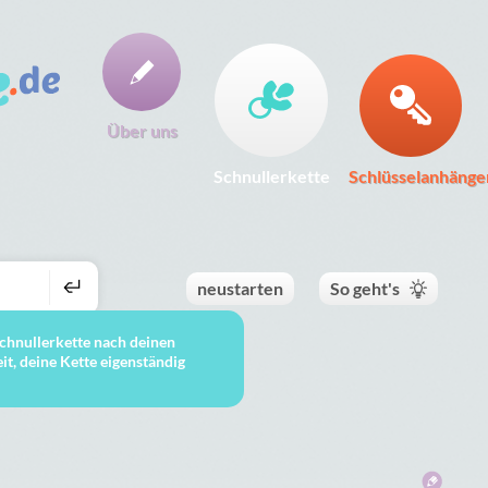
Über uns
Schnullerkette
Schlüsselanhänge
neustarten
So geht's
 Schnullerkette nach deinen
t, deine Kette eigenständig