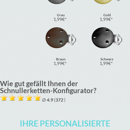
Grau
Gold
1,99
€
1,99
€
Braun
Schwarz
1,99
€
1,99
€
Wie gut gefällt Ihnen der
Schnullerketten-Konfigurator?
Ø
4.9
(
372
)
IHRE PERSONALISIERTE