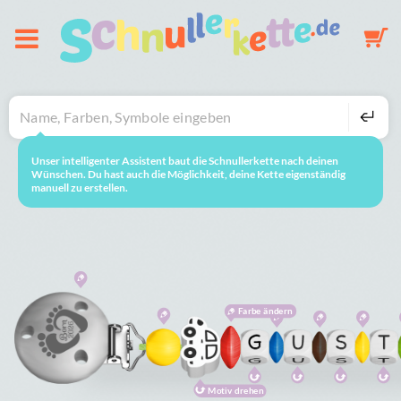
Über uns
Schnullerkette
Unser intelligenter Assistent baut die Schnullerkette nach deinen
neustarten
So geht's
Wünschen. Du hast auch die Möglichkeit, deine Kette eigenständig
manuell zu erstellen.
Schlüsselanhänger
Mobile
Farbe ändern
Galerie
Warenkorb
Motiv drehen