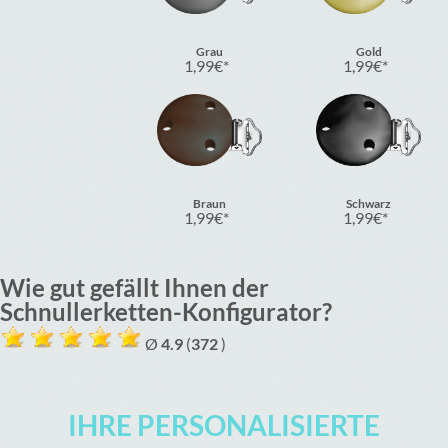
Grau
Gold
1,99
€
1,99
€
Braun
Schwarz
1,99
€
1,99
€
Wie gut gefällt Ihnen der
Schnullerketten-Konfigurator?
Ø
4.9
(
372
)
IHRE PERSONALISIERTE