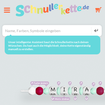
Über uns
Schnullerkette
Unser intelligenter Assistent baut die Schnullerkette nach deinen
neustarten
So geht's
Wünschen. Du hast auch die Möglichkeit, deine Kette eigenständig
manuell zu erstellen.
Schlüsselanhänger
Mobile
Galerie
Farbe ändern
Warenkorb
Motiv drehen