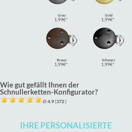
Grau
Gold
1,99
€
1,99
€
Braun
Schwarz
1,99
€
1,99
€
Wie gut gefällt Ihnen der
Schnullerketten-Konfigurator?
Ø
4.9
(
372
)
IHRE PERSONALISIERTE