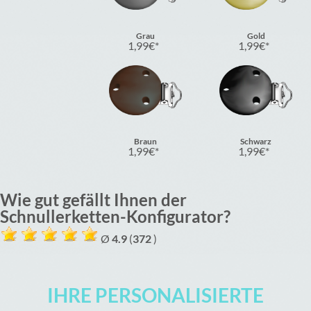
Grau
Gold
1,99
€
1,99
€
Braun
Schwarz
1,99
€
1,99
€
Wie gut gefällt Ihnen der
Schnullerketten-Konfigurator?
Ø
4.9
(
372
)
IHRE PERSONALISIERTE