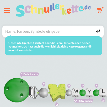
Über uns
Schnullerkette
Unser intelligenter Assistent baut die Schnullerkette nach deinen
neustarten
So geht's
Wünschen. Du hast auch die Möglichkeit, deine Kette eigenständig
manuell zu erstellen.
Schlüsselanhänger
Mobile
Farbe ändern
Galerie
Warenkorb
Motiv drehen