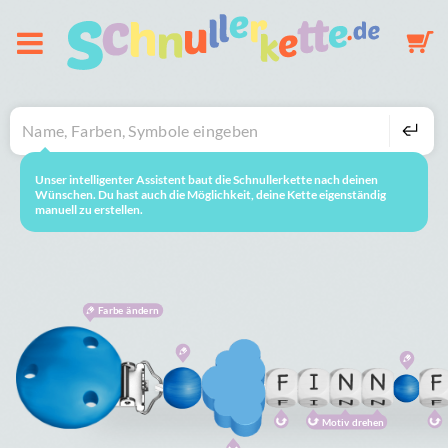
Über uns
Schnullerkette
Unser intelligenter Assistent baut die Schnullerkette nach deinen
neustarten
So geht's
Wünschen. Du hast auch die Möglichkeit, deine Kette eigenständig
manuell zu erstellen.
Schlüsselanhänger
Mobile
Farbe ändern
Galerie
Warenkorb
Motiv drehen