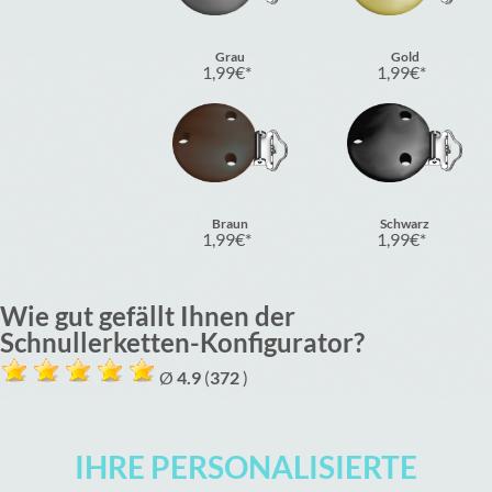
Grau
Gold
1,99
€
1,99
€
Braun
Schwarz
1,99
€
1,99
€
Wie gut gefällt Ihnen der
Schnullerketten-Konfigurator?
Ø
4.9
(
372
)
IHRE PERSONALISIERTE