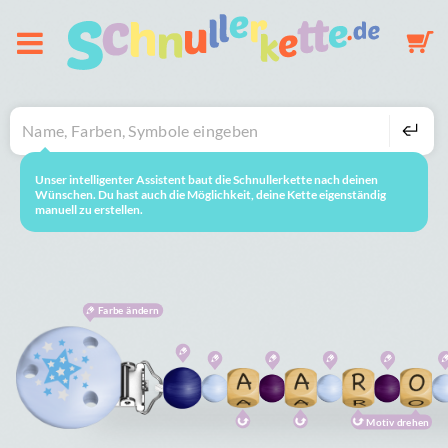
Über uns
Schnullerkette
Unser intelligenter Assistent baut die Schnullerkette nach deinen
neustarten
So geht's
Wünschen. Du hast auch die Möglichkeit, deine Kette eigenständig
manuell zu erstellen.
Schlüsselanhänger
Mobile
Farbe ändern
Galerie
Warenkorb
Motiv drehen