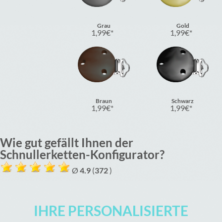
Grau
Gold
1,99
€
1,99
€
Braun
Schwarz
1,99
€
1,99
€
Wie gut gefällt Ihnen der
Schnullerketten-Konfigurator?
Ø
4.9
(
372
)
IHRE PERSONALISIERTE