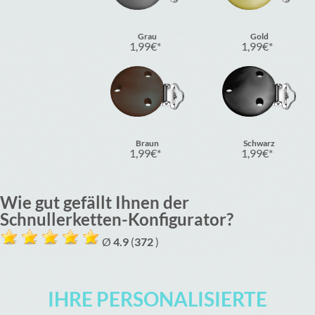
Grau
Gold
1,99
€
1,99
€
Braun
Schwarz
1,99
€
1,99
€
Wie gut gefällt Ihnen der
Schnullerketten-Konfigurator?
Ø
4.9
(
372
)
IHRE PERSONALISIERTE