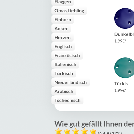
Flaggen
Omas Liebling
Einhorn
Anker
Dunkelbl
Herzen
1,99
€
Englisch
Französisch
Italienisch
Türkisch
Niederländisch
Türkis
1,99
€
Arabisch
Tschechisch
Wie gut gefällt Ihnen de
Ø
4.9
(
372
)