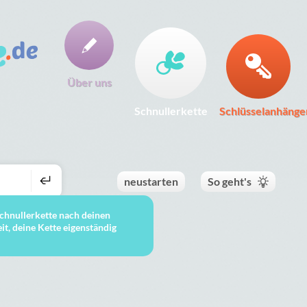
Über uns
Schnullerkette
Schlüsselanhänge
neustarten
So geht's
 Schnullerkette nach deinen
t, deine Kette eigenständig