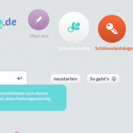
Über uns
Schnullerkette
Schlüsselanhänge
neustarten
So geht's
 Schnullerkette nach deinen
t, deine Kette eigenständig