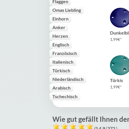
Flaggen
Omas Liebling
Einhorn
Anker
Dunkelbl
Herzen
1,99
€
Englisch
Französisch
Italienisch
Türkisch
Niederländisch
Türkis
1,99
€
Arabisch
Tschechisch
Wie gut gefällt Ihnen de
Ø
4.9
(
372
)