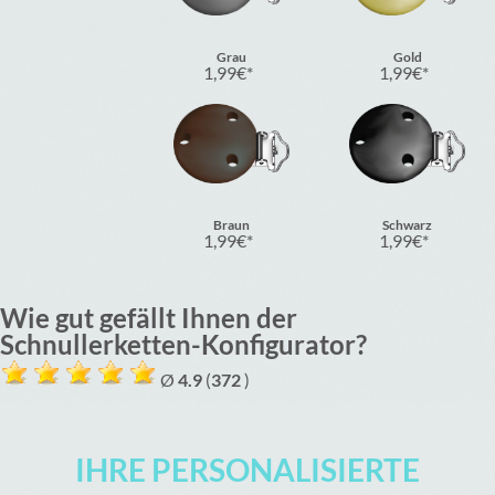
Grau
Gold
1,99
€
1,99
€
Braun
Schwarz
1,99
€
1,99
€
Wie gut gefällt Ihnen der
Schnullerketten-Konfigurator?
Ø
4.9
(
372
)
IHRE PERSONALISIERTE