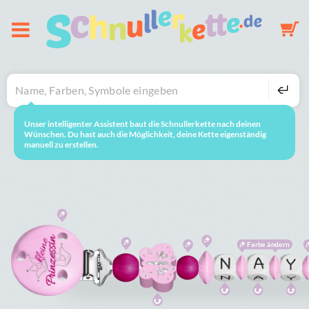
Über uns
Schnullerkette
Unser intelligenter Assistent baut die Schnullerkette nach deinen
neustarten
So geht's
Wünschen. Du hast auch die Möglichkeit, deine Kette eigenständig
manuell zu erstellen.
Schlüsselanhänger
Mobile
Galerie
Farbe ändern
Warenkorb