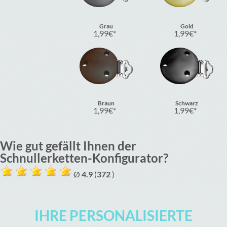
Grau
Gold
1,99
€
1,99
€
Braun
Schwarz
1,99
€
1,99
€
Wie gut gefällt Ihnen der
Schnullerketten-Konfigurator?
Ø
4.9
(
372
)
IHRE PERSONALISIERTE