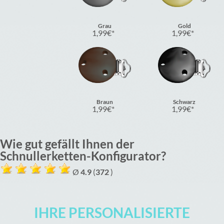
Grau
Gold
1,99
€
1,99
€
Braun
Schwarz
1,99
€
1,99
€
Wie gut gefällt Ihnen der
Schnullerketten-Konfigurator?
Ø
4.9
(
372
)
IHRE PERSONALISIERTE