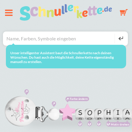
Über uns
Schnullerkette
Unser intelligenter Assistent baut die Schnullerkette nach deinen
neustarten
So geht's
Wünschen. Du hast auch die Möglichkeit, deine Kette eigenständig
manuell zu erstellen.
Schlüsselanhänger
Mobile
Farbe ändern
Galerie
Warenkorb
Motiv drehen