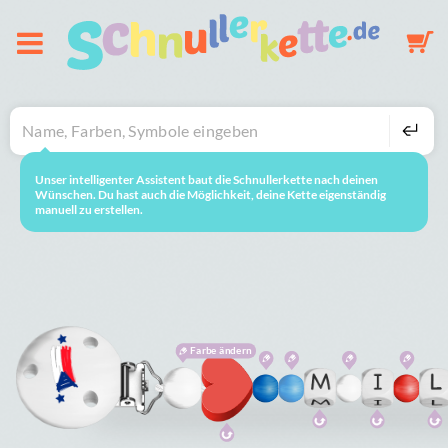
Über uns
Schnullerkette
Unser intelligenter Assistent baut die Schnullerkette nach deinen
neustarten
So geht's
Wünschen. Du hast auch die Möglichkeit, deine Kette eigenständig
manuell zu erstellen.
Schlüsselanhänger
Mobile
Farbe ändern
Galerie
Warenkorb