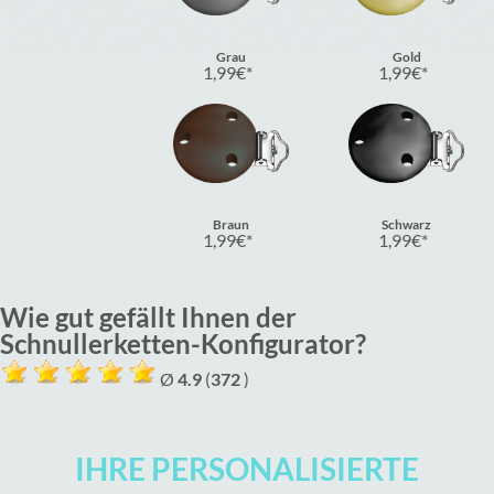
Grau
Gold
1,99
€
1,99
€
Braun
Schwarz
1,99
€
1,99
€
Wie gut gefällt Ihnen der
Schnullerketten-Konfigurator?
Ø
4.9
(
372
)
IHRE PERSONALISIERTE