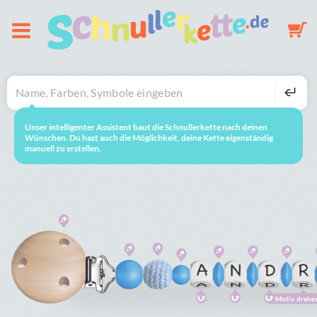
Über uns
Schnullerkette
Unser intelligenter Assistent baut die Schnullerkette nach deinen
neustarten
So geht's
Wünschen. Du hast auch die Möglichkeit, deine Kette eigenständig
manuell zu erstellen.
Schlüsselanhänger
Mobile
Galerie
Warenkorb
Motiv drehe