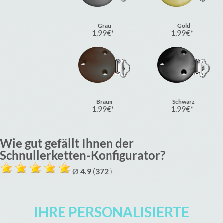
Grau
Gold
1,99
€
1,99
€
Braun
Schwarz
1,99
€
1,99
€
Wie gut gefällt Ihnen der
Schnullerketten-Konfigurator?
Ø
4.9
(
372
)
IHRE PERSONALISIERTE