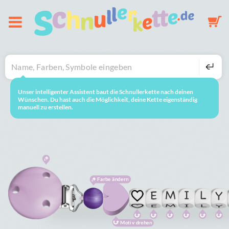
Über uns
Schnullerkette
Unser intelligenter Assistent baut die Schnullerkette nach deinen
neustarten
So geht's
Wünschen. Du hast auch die Möglichkeit, deine Kette eigenständig
manuell zu erstellen.
Schlüsselanhänger
Mobile
Farbe ändern
Galerie
Warenkorb
Motiv drehen