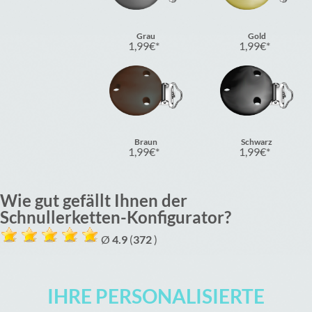
Grau
Gold
1,99
€
1,99
€
Braun
Schwarz
1,99
€
1,99
€
Wie gut gefällt Ihnen der
Schnullerketten-Konfigurator?
Ø
4.9
(
372
)
IHRE PERSONALISIERTE