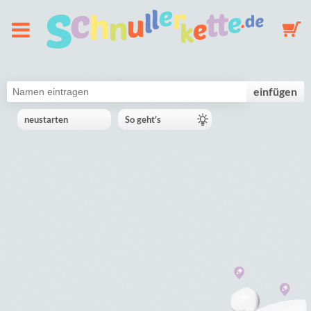
Über uns
einfügen
neustarten
So geht's
Schnullerkette
Schlüsselanhänger
Mobile
Galerie
Warenkorb