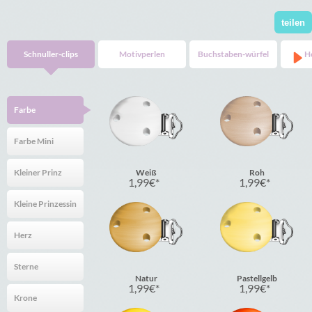
teilen
Schnuller-clips
Motivperlen
Buchstaben-würfel
H
Farbe
Farbe Mini
Kleiner Prinz
Weiß
Roh
1,99
€
1,99
€
Kleine Prinzessin
Herz
Sterne
Natur
Pastellgelb
1,99
€
1,99
€
Krone