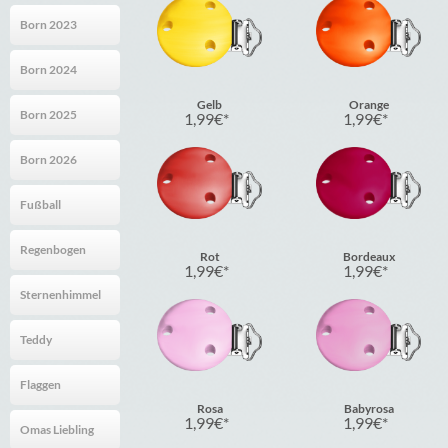
Born 2023
Born 2024
Gelb
Orange
Born 2025
1,99
€
1,99
€
Born 2026
Fußball
Regenbogen
Rot
Bordeaux
1,99
€
1,99
€
Sternenhimmel
Teddy
Flaggen
Rosa
Babyrosa
1,99
€
1,99
€
Omas Liebling